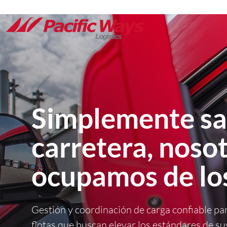
Simplemente sal
carretera, noso
ocupamos de los
Gestión y coordinación de carga confiable pa
flotas que buscan elevar los estándares de 