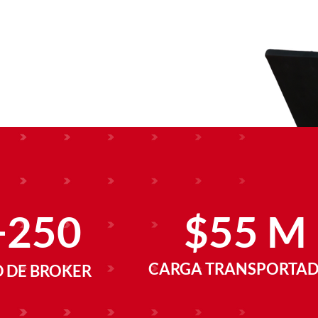
+250
$55 M
CARGA TRANSPORTA
D DE BROKER