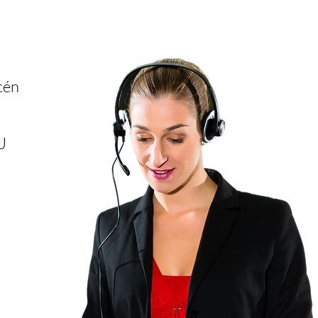
cén
U