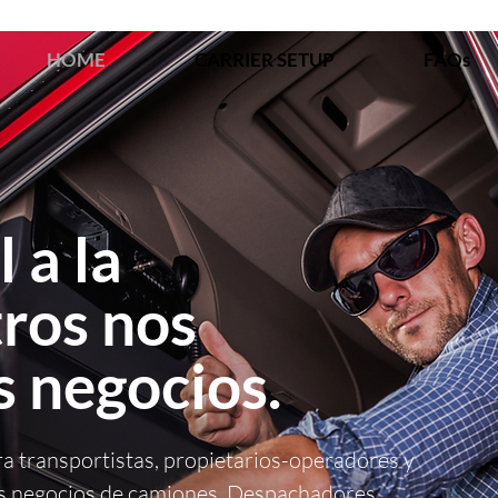
HOME
CARRIER SETUP
FAQs
 a la
tros nos
 negocios.
ra transportistas, propietarios-operadores y
sus negocios de camiones. Despachadores