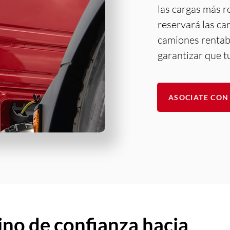
las cargas más r
reservará las ca
camiones rentable
garantizar que t
ASOCIATE CON
ino de confianza hacia